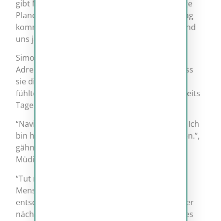
gibt Millarden von Datenpaketen und unzählige
Planeten im Internet-Universum. Und jeden Tag
kommen immer wieder neue dazu. Deshalb sind
uns ja auch die Adressen ausgegangen.”
Simon erinnerte sich an ihr Gespräch zu IP-
Adressen. Es war erst wenige Stunden her, dass
sie dieses Gespräch geführt hatten. Für Simon
fühlte es sich allerdings so an, als wenn es bereits
Tage her wäre.
“Navius, können wir bitte eine Pause machen? Ich
bin hungrig und muss mich ein wenig ausruhen.”,
gähnte Simon, den plötzlich eine bleiernde
Müdigkeit überfiel.
“Tut mir Leid, Simon. Ich vergesse immer ihr
Menschen braucht ja Schlaf und Nahrung.”,
entschuldigte Navius. “Hier vorne, wartet unser
nächstes Gefährt auf uns. Darin sollten wir alles