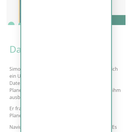
Das Internet
Simon war überwältigt, vor ihm präsentierte sich
ein Universum voller Planeten. Rießige
Datenpaketströme verbanden die einzelnen
Planete miteinander. Die Aussicht die sich vor ihm
ausbreitete, war einfach wunderschön.
Er fragte Navius: “Wie viele Datenpakete und
Planeten gibt es eigentlich im Internet?”
Navius lächelte und rechnete einen Moment. “Es