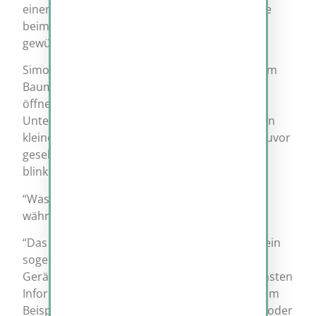
einem Namen zu erhalten.. Nach einer Anfrage
beim DNS wissen wir dann wie wir zu der
gewünschten Adresse kommen.”
Simon nickte und während er es sich unter dem
Baum gemütlich machte und den Picknikkorb
öffnete, entdecke Simon etwas merkwürdiges.
Unter den Sandwiches und Oberstücken lag ein
kleines Gerät. So ein Gerät hatte er noch nie zuvor
gesehen. Es war dreieckig und hatte eine
blinkende LED auf der Oberseite.
“Was ist denn das?”, fragte Simon neugierig
während er das Gerät Navius hinhielt.
“Das ist ein Modul für die Datenübertragung, ein
sogenannter Sensor. Mit Hilfe dieser kleinen
Geräte sind wir in der Lage die unterschiedlichsten
Informationen zur Umgebung zu sammeln. Zum
Beispiel können Sensoren die Luftfeuchtigkeit oder