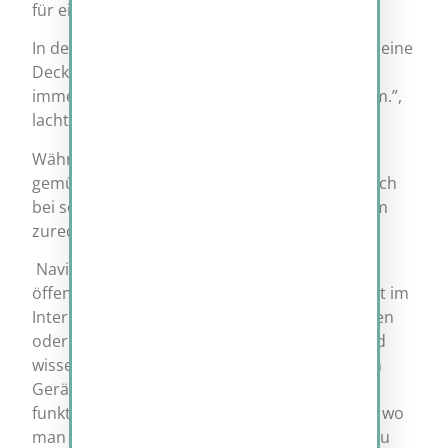
für eine Pause finden.”
In dem Gefährt fand Simon einen Picknikkorb, eine
Decke und ein Zelt. “Ok, ihr überrascht mich
immer wieder. Camping im Internet-Universum.”,
lachte er.
Während Simon es sich unter einem Baum
gemütlich machte fragte er Navius, wie man sich
bei sovielen Planeten denn dann im Universum
zurecht finden könne.
Navius antwortete: “Indem wir uns auf die
öffentlichen IP-Adressen konzentrieren. Es gibt im
Internet Server, die sich nur mit den Landkarten
oder eher Universumskarten beschäftigen und
wissen welche öffentliche Adresse zu welchem
Gerät gehört. So genannte DNS-Server, die
funktionieren wie früher die Telefon-Auskunft, wo
man angerufen hat um eine Telefonnummer zu