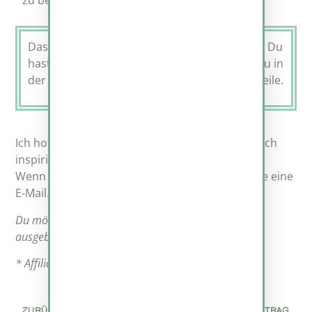
zu beantworten.”
Das nächste Kapitel erscheint am 05.06.2023. Du
hast die Einführung verpasst? Dann findest du in
der
Kapitelübersicht
alle bisher erschienen Teile.
Ich hoffe, dieser Artikel konnte dir helfen und dich
inspirieren, gemeinsam zu wachsen.
Wenn du weitere Fragen hast, schreib mir gerne eine
E-Mail.
Du möchtest uns unterstützen oder einen Kaffee
ausgeben? Das kannst du
hier
.
* Affiliantlink – Was ist das?
Erfahre hier mehr…
ZURÜCK
NÄCHSTER BEITRAG