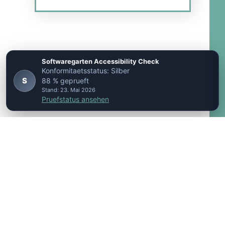
Softwaregarten Accessibility Check
Konformitaetsstatus: Silber
S
88 % geprueft
Stand: 23. Mai 2026
Pruefstatus ansehen