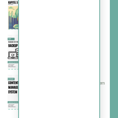
5. Juni 2023
Warum ist regelmäßiges Backup
wichtig?
27. Mai 2023
Warum CMS-Wartung wichtig ist:
Schütze deine Webseite vor Hackern
und Ärger
24. Mai 2023