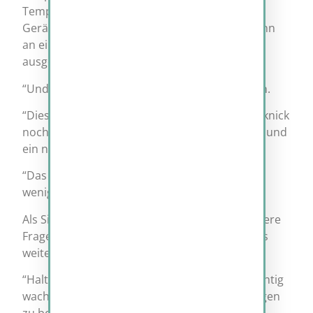
Temperatur messen oder Bewegungen oder
Geräusche erkennen. Diese Daten werden dann
an einen zentralen Server gesendet und dort
ausgewertet.”
“Und wozu dient dieser Sensor?”, fragte Simon.
“Dieser Sensor scannt wie viel von deinem Picknick
noch da ist und wann der Picknik-Korb leer ist und
ein neuer benötigt wird.”, antwortet Navius.
“Das ist ja cool”, erwiderte Simon und schlief
wenige Augenblicke später ein.
Als Simon erwachte, schossen ihm sofort weitere
Fragen in den Kopf und er began sofort Navius
weiter mit seinen Fragen zu löchern.
“Halt, halt Simon. Jetzt werde doch erstmal richtig
wach. Wir haben genügend Zeit alle deine Fragen